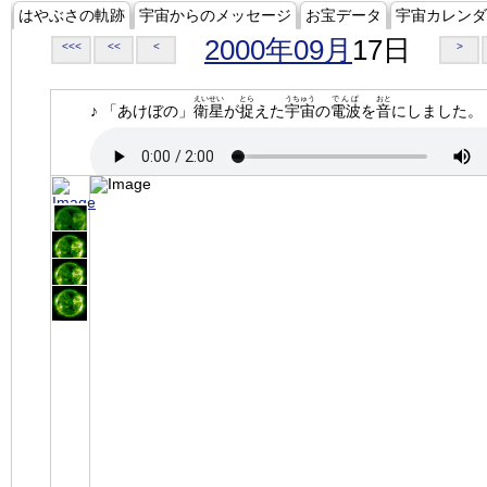
はやぶさの軌跡
宇宙からのメッセージ
お宝データ
宇宙カレンダ
2000年09月
17日
<<<
<<
<
>
えいせい
とら
うちゅう
でんぱ
おと
♪ 「あけぼの」
衛星
が
捉
えた
宇宙
の
電波
を
音
にしました。