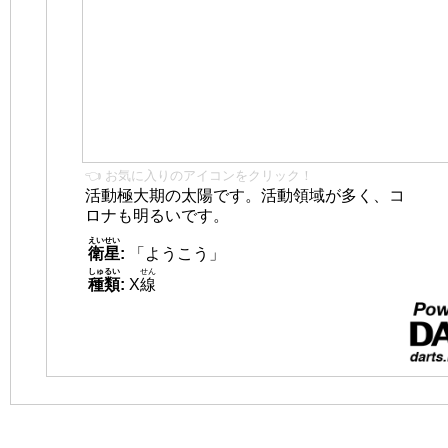
👈 お気に入りのアイコンをクリック！
活動極大期の太陽です。活動領域が多く、コ
ロナも明るいです。
えいせい
衛星
:
「ようこう」
しゅるい
せん
種類
:
X
線