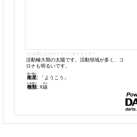
👈 お気に入りのアイコンをクリック！
活動極大期の太陽です。活動領域が多く、コ
ロナも明るいです。
えいせい
衛星
:
「ようこう」
しゅるい
せん
種類
:
X
線