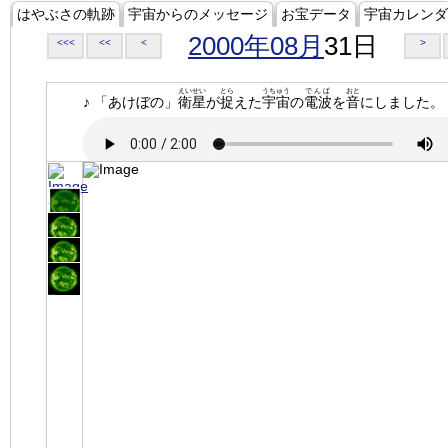
はやぶさの軌跡
宇宙からのメッセージ
お宝データ
宇宙カレンダ
2000年08月
31日
<<<
<<
<
>
えいせい
とら
うちゅう
でんぱ
おと
♪ 「あけぼの」
衛星
が
捉
えた
宇宙
の
電波
を
音
にしました。