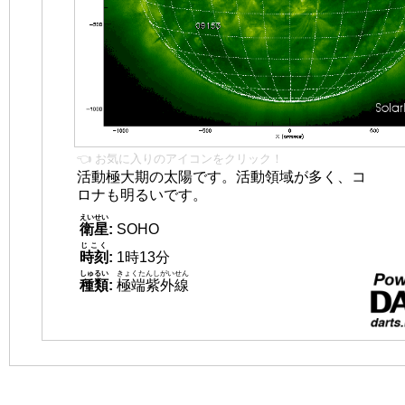
👈 お気に入りのアイコンをクリック！
活動極大期の太陽です。活動領域が多く、コ
ロナも明るいです。
えいせい
衛星
:
SOHO
じこく
時刻
:
1時13分
しゅるい
きょくたんしがいせん
種類
:
極端紫外線