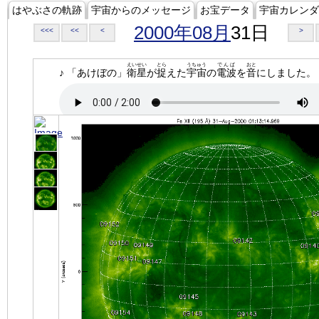
はやぶさの軌跡
宇宙からのメッセージ
お宝データ
宇宙カレンダ
2000年08月
31日
<<<
<<
<
>
えいせい
とら
うちゅう
でんぱ
おと
♪ 「あけぼの」
衛星
が
捉
えた
宇宙
の
電波
を
音
にしました。