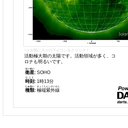
👈 お気に入りのアイコンをクリック！
活動極大期の太陽です。活動領域が多く、コ
ロナも明るいです。
えいせい
衛星
:
SOHO
じこく
時刻
:
1時13分
しゅるい
きょくたんしがいせん
種類
:
極端紫外線