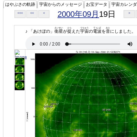
はやぶさの軌跡
宇宙からのメッセージ
お宝データ
宇宙カレンダ
2000年09月
19日
<<<
<<
<
>
えいせい
とら
うちゅう
でんぱ
おと
♪ 「あけぼの」
衛星
が
捉
えた
宇宙
の
電波
を
音
にしました。