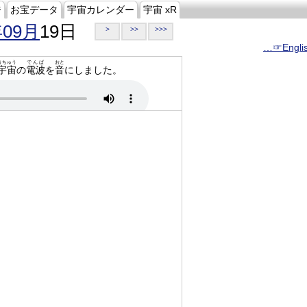
ジ
お宝データ
宇宙カレンダー
宇宙 xR
年09月
19日
>
>>
>>>
…☞Engli
うちゅう
でんぱ
おと
宇宙
の
電波
を
音
にしました。