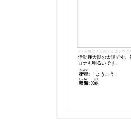
👈 お気に入りのアイコンをク
活動極大期の太陽です。
ロナも明るいです。
えいせい
衛星
:
「ようこう」
しゅるい
せん
種類
:
X
線