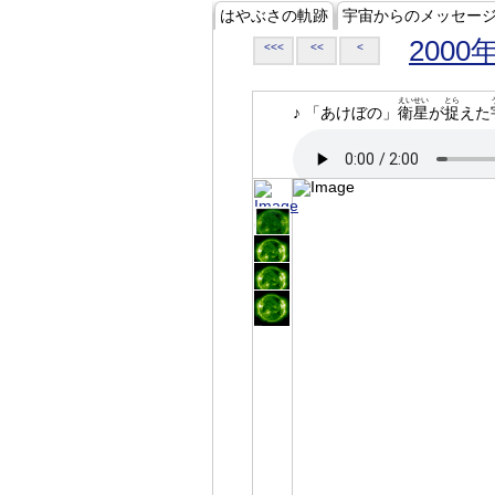
はやぶさの軌跡
宇宙からのメッセー
2000
<<<
<<
<
えいせい
とら
♪ 「あけぼの」
衛星
が
捉
えた