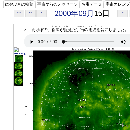
はやぶさの軌跡
宇宙からのメッセージ
お宝データ
宇宙カレンダ
2000年09月
15日
<<<
<<
<
>
えいせい
とら
うちゅう
でんぱ
おと
♪ 「あけぼの」
衛星
が
捉
えた
宇宙
の
電波
を
音
にしました。