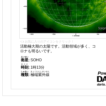
👈 お気に入りのアイコンをクリック！
活動極大期の太陽です。活動領域が多く、コ
ロナも明るいです。
えいせい
衛星
:
SOHO
じこく
時刻
:
1時13分
しゅるい
きょくたんしがいせん
種類
:
極端紫外線