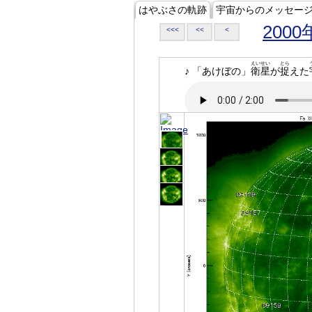
はやぶさの軌跡
宇宙からのメッセー
2000
<<<
<<
<
えいせい
とら
♪ 「あけぼの」
衛星
が
捉
えた