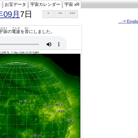
ジ
お宝データ
宇宙カレンダー
宇宙 xR
年09月
7日
>
>>
>>>
…☞Engli
うちゅう
でんぱ
おと
宇宙
の
電波
を
音
にしました。