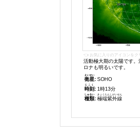
👈 お気に入りのアイコンをク
活動極大期の太陽です。
ロナも明るいです。
えいせい
衛星
:
SOHO
じこく
時刻
:
1時13分
しゅるい
きょくたんしがいせん
種類
:
極端紫外線