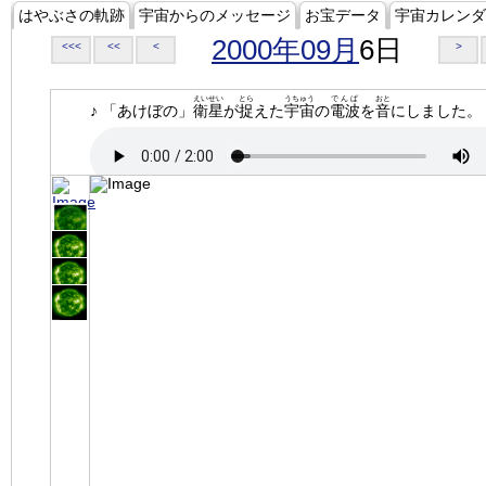
はやぶさの軌跡
宇宙からのメッセージ
お宝データ
宇宙カレンダ
2000年09月
6日
<<<
<<
<
>
えいせい
とら
うちゅう
でんぱ
おと
♪ 「あけぼの」
衛星
が
捉
えた
宇宙
の
電波
を
音
にしました。