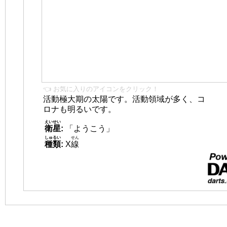
👈 お気に入りのアイコンをクリック！
活動極大期の太陽です。活動領域が多く、コ
ロナも明るいです。
えいせい
衛星
:
「ようこう」
しゅるい
せん
種類
:
X
線