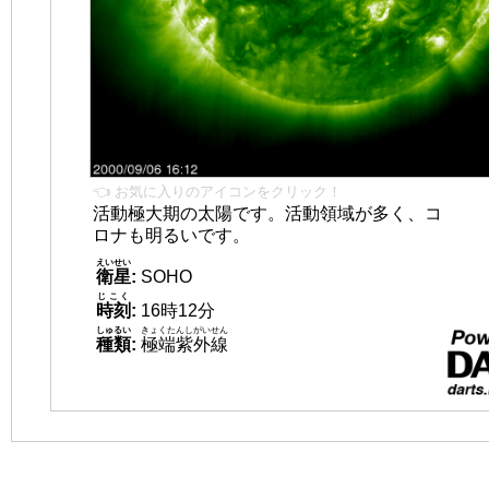
👈 お気に入りのアイコンをクリック！
活動極大期の太陽です。活動領域が多く、コ
ロナも明るいです。
えいせい
衛星
:
SOHO
じこく
時刻
:
16時12分
しゅるい
きょくたんしがいせん
種類
:
極端紫外線