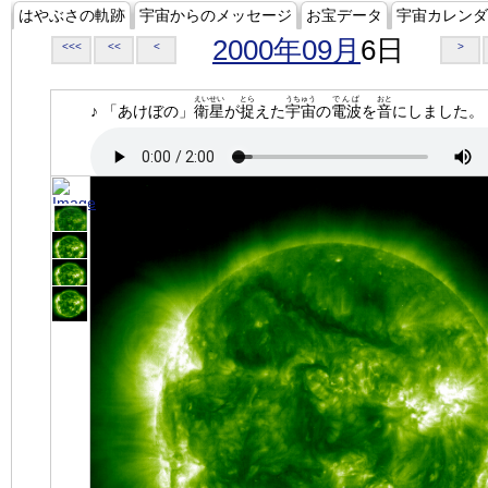
はやぶさの軌跡
宇宙からのメッセージ
お宝データ
宇宙カレンダ
2000年09月
6日
<<<
<<
<
>
えいせい
とら
うちゅう
でんぱ
おと
♪ 「あけぼの」
衛星
が
捉
えた
宇宙
の
電波
を
音
にしました。