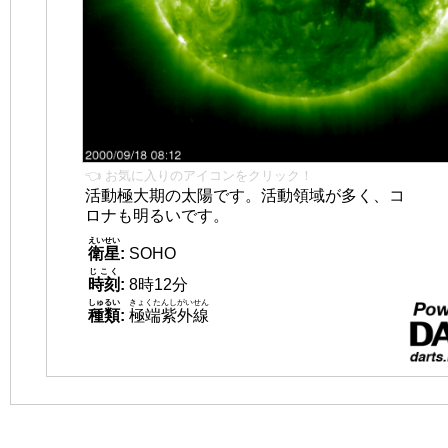
👈 お気に入りのアイコンをクリック！
活動極大期の太陽です。活動領域が多く、コ
ロナも明るいです。
えいせい
衛星
:
SOHO
じこく
時刻
:
8時12分
しゅるい
きょくたんしがいせん
種類
:
極端紫外線