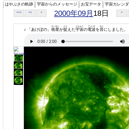
はやぶさの軌跡
宇宙からのメッセージ
お宝データ
宇宙カレンダ
2000年09月
18日
<<<
<<
<
>
えいせい
とら
うちゅう
でんぱ
おと
♪ 「あけぼの」
衛星
が
捉
えた
宇宙
の
電波
を
音
にしました。