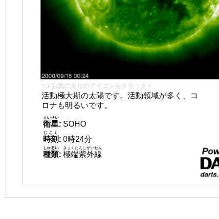
👈 お気に入りのアイコンをクリック！
活動極大期の太陽です。活動領域が多く、コ
ロナも明るいです。
えいせい
衛星
:
SOHO
じこく
時刻
:
0時24分
しゅるい
きょくたんしがいせん
種類
:
極端紫外線