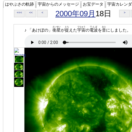
はやぶさの軌跡
宇宙からのメッセージ
お宝データ
宇宙カレンダ
2000年09月
18日
<<<
<<
<
>
えいせい
とら
うちゅう
でんぱ
おと
♪ 「あけぼの」
衛星
が
捉
えた
宇宙
の
電波
を
音
にしました。