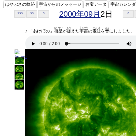
はやぶさの軌跡
宇宙からのメッセージ
お宝データ
宇宙カレンダ
2000年09月
2日
<<<
<<
<
>
えいせい
とら
うちゅう
でんぱ
おと
♪ 「あけぼの」
衛星
が
捉
えた
宇宙
の
電波
を
音
にしました。