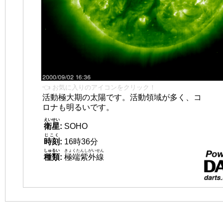
👈 お気に入りのアイコンをクリック！
活動極大期の太陽です。活動領域が多く、コ
ロナも明るいです。
えいせい
衛星
:
SOHO
じこく
時刻
:
16時36分
しゅるい
きょくたんしがいせん
種類
:
極端紫外線