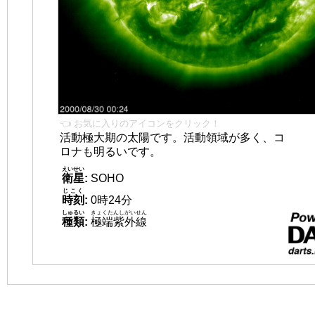
👈 お気に入りのアイコンをクリック！
活動極大期の太陽です。活動領域が多く、コ
ロナも明るいです。
えいせい
衛星
:
SOHO
じこく
時刻
:
0時24分
しゅるい
きょくたんしがいせん
種類
:
極端紫外線