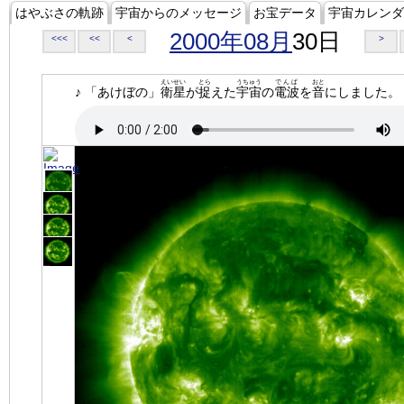
はやぶさの軌跡
宇宙からのメッセージ
お宝データ
宇宙カレンダ
2000年08月
30日
<<<
<<
<
>
えいせい
とら
うちゅう
でんぱ
おと
♪ 「あけぼの」
衛星
が
捉
えた
宇宙
の
電波
を
音
にしました。