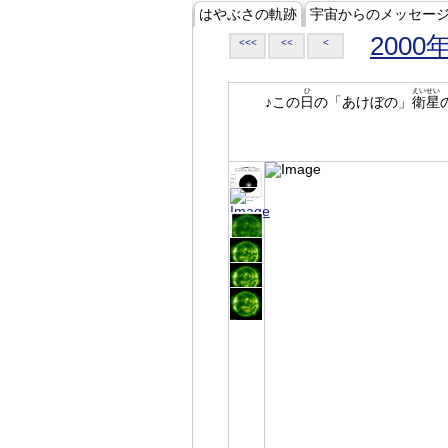
はやぶさの軌跡
宇宙からのメッセー
2000
<<<
<<
<
ひ
えいせい
♪この
日
の「あけぼの」
衛星