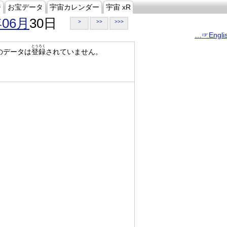
ジ
お宝データ
宇宙カレンダー
宇宙 xR
年06月
30日
>
>>
>>>
…☞Engli
とうろく
のデータは
登録
されていません。