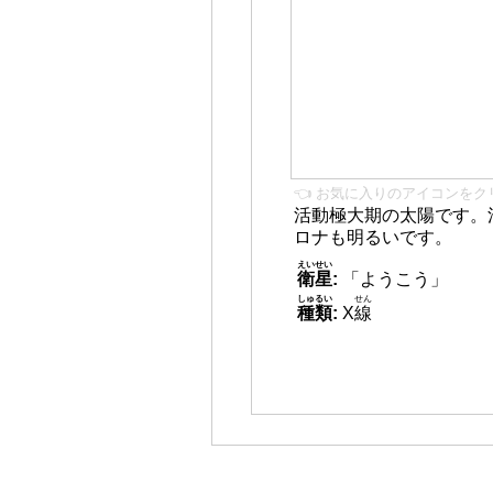
👈 お気に入りのアイコンをク
活動極大期の太陽です。
ロナも明るいです。
えいせい
衛星
:
「ようこう」
しゅるい
せん
種類
:
X
線