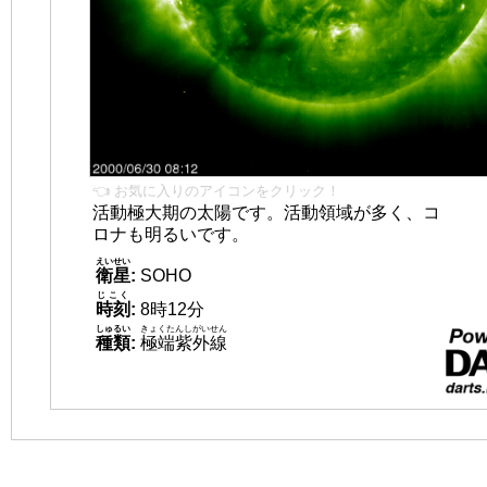
👈 お気に入りのアイコンをクリック！
活動極大期の太陽です。活動領域が多く、コ
ロナも明るいです。
えいせい
衛星
:
SOHO
じこく
時刻
:
8時12分
しゅるい
きょくたんしがいせん
種類
:
極端紫外線