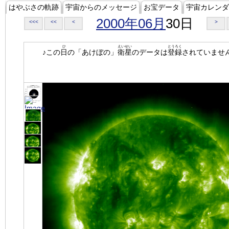
はやぶさの軌跡
宇宙からのメッセージ
お宝データ
宇宙カレンダ
2000年06月
30日
<<<
<<
<
>
ひ
えいせい
とうろく
♪この
日
の「あけぼの」
衛星
のデータは
登録
されていませ