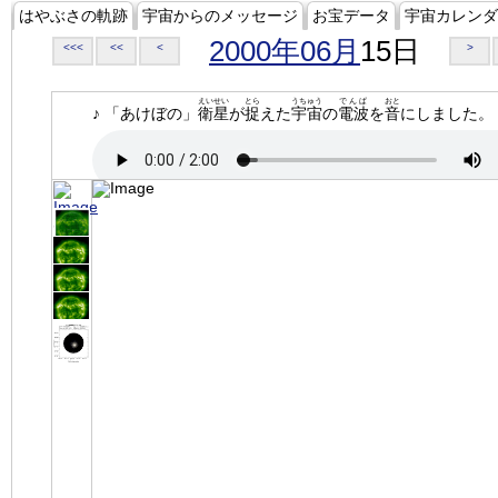
はやぶさの軌跡
宇宙からのメッセージ
お宝データ
宇宙カレンダ
2000年06月
15日
<<<
<<
<
>
えいせい
とら
うちゅう
でんぱ
おと
♪ 「あけぼの」
衛星
が
捉
えた
宇宙
の
電波
を
音
にしました。