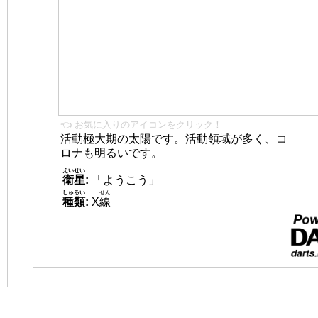
👈 お気に入りのアイコンをクリック！
活動極大期の太陽です。活動領域が多く、コ
ロナも明るいです。
えいせい
衛星
:
「ようこう」
しゅるい
せん
種類
:
X
線