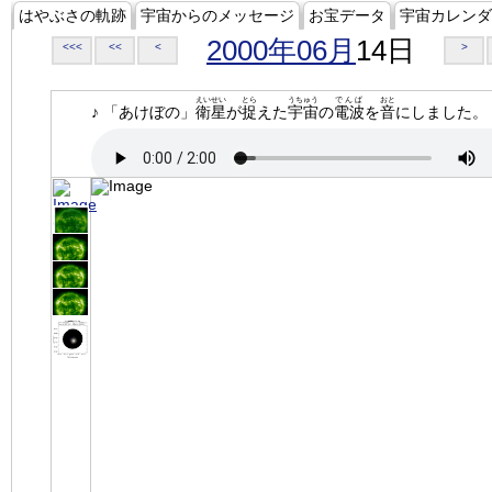
はやぶさの軌跡
宇宙からのメッセージ
お宝データ
宇宙カレンダ
2000年06月
14日
<<<
<<
<
>
えいせい
とら
うちゅう
でんぱ
おと
♪ 「あけぼの」
衛星
が
捉
えた
宇宙
の
電波
を
音
にしました。