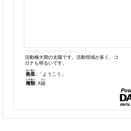
👈 お気に入りのアイコンをクリック！
活動極大期の太陽です。活動領域が多く、コ
ロナも明るいです。
えいせい
衛星
:
「ようこう」
しゅるい
せん
種類
:
X
線