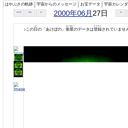
はやぶさの軌跡
宇宙からのメッセージ
お宝データ
宇宙カレンダ
2000年06月
27日
<<<
<<
<
>
ひ
えいせい
とうろく
♪この
日
の「あけぼの」
衛星
のデータは
登録
されていませ