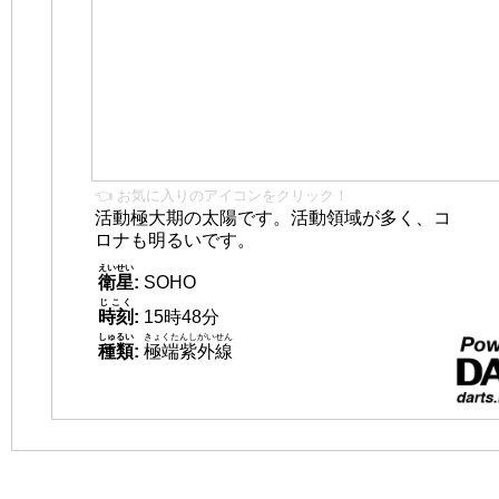
👈 お気に入りのアイコンをクリック！
活動極大期の太陽です。活動領域が多く、コ
ロナも明るいです。
えいせい
衛星
:
SOHO
じこく
時刻
:
15時48分
しゅるい
きょくたんしがいせん
種類
:
極端紫外線