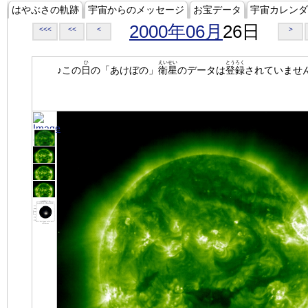
はやぶさの軌跡
宇宙からのメッセージ
お宝データ
宇宙カレンダ
2000年06月
26日
<<<
<<
<
>
ひ
えいせい
とうろく
♪この
日
の「あけぼの」
衛星
のデータは
登録
されていませ