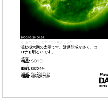
👈 お気に入りのアイコンをクリック！
活動極大期の太陽です。活動領域が多く、コ
ロナも明るいです。
えいせい
衛星
:
SOHO
じこく
時刻
:
0時24分
しゅるい
きょくたんしがいせん
種類
:
極端紫外線