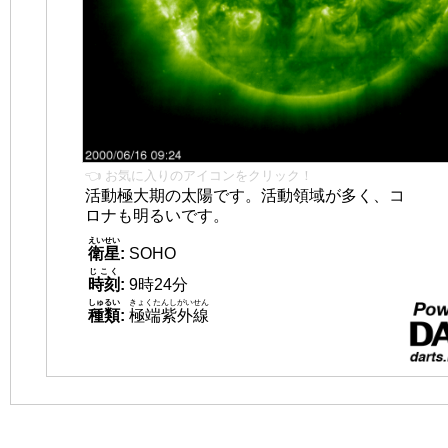
👈 お気に入りのアイコンをクリック！
活動極大期の太陽です。活動領域が多く、コ
ロナも明るいです。
えいせい
衛星
:
SOHO
じこく
時刻
:
9時24分
しゅるい
きょくたんしがいせん
種類
:
極端紫外線