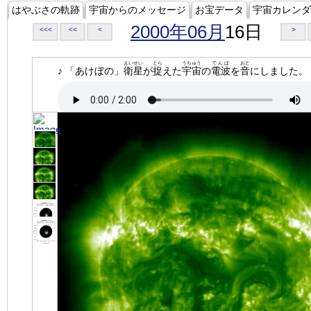
はやぶさの軌跡
宇宙からのメッセージ
お宝データ
宇宙カレンダ
2000年06月
16日
<<<
<<
<
>
えいせい
とら
うちゅう
でんぱ
おと
♪ 「あけぼの」
衛星
が
捉
えた
宇宙
の
電波
を
音
にしました。