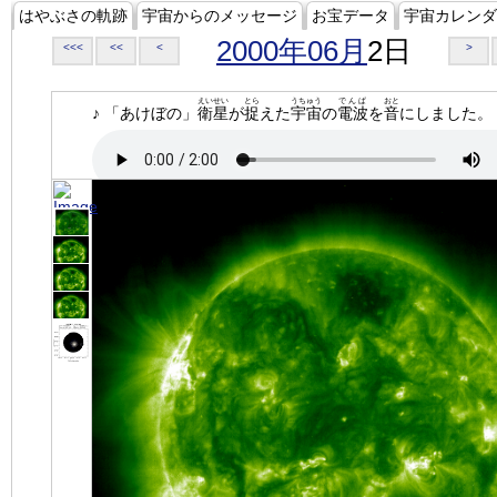
はやぶさの軌跡
宇宙からのメッセージ
お宝データ
宇宙カレンダ
2000年06月
2日
<<<
<<
<
>
えいせい
とら
うちゅう
でんぱ
おと
♪ 「あけぼの」
衛星
が
捉
えた
宇宙
の
電波
を
音
にしました。