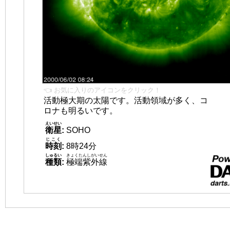
👈 お気に入りのアイコンをクリック！
活動極大期の太陽です。活動領域が多く、コ
ロナも明るいです。
えいせい
衛星
:
SOHO
じこく
時刻
:
8時24分
しゅるい
きょくたんしがいせん
種類
:
極端紫外線