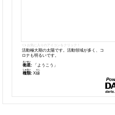
👈 お気に入りのアイコンをクリック！
活動極大期の太陽です。活動領域が多く、コ
ロナも明るいです。
えいせい
衛星
:
「ようこう」
しゅるい
せん
種類
:
X
線