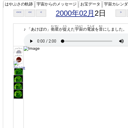
はやぶさの軌跡
宇宙からのメッセージ
お宝データ
宇宙カレンダ
2000年02月
2日
<<<
<<
<
>
えいせい
とら
うちゅう
でんぱ
おと
♪ 「あけぼの」
衛星
が
捉
えた
宇宙
の
電波
を
音
にしました。