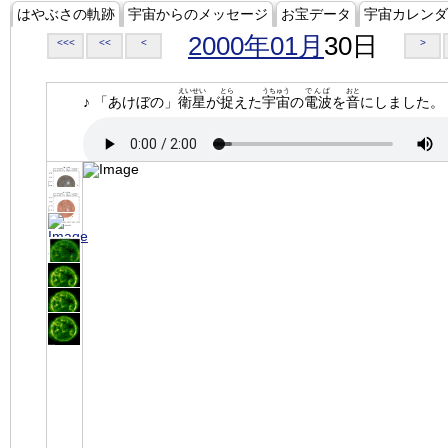
はやぶさの軌跡
宇宙からのメッセージ
お宝データ
宇宙カレンダ
2000年01月
30日
<<<
<<
<
>
えいせい
とら
うちゅう
でんぱ
おと
♪ 「あけぼの」
衛星
が
捉
えた
宇宙
の
電波
を
音
にしました。