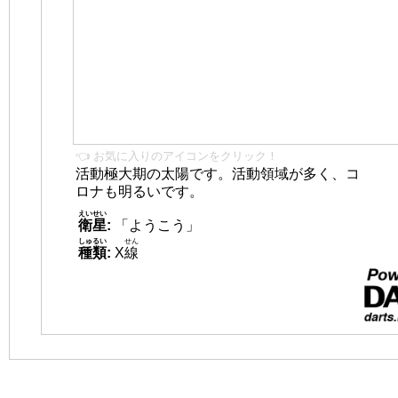
👈 お気に入りのアイコンをクリック！
活動極大期の太陽です。活動領域が多く、コ
ロナも明るいです。
えいせい
衛星
:
「ようこう」
しゅるい
せん
種類
:
X
線