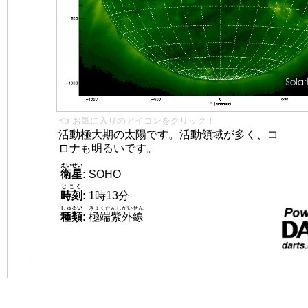
👈 お気に入りのアイコンをクリック！
活動極大期の太陽です。活動領域が多く、コ
ロナも明るいです。
えいせい
衛星
:
SOHO
じこく
時刻
:
1時13分
しゅるい
きょくたんしがいせん
種類
:
極端紫外線