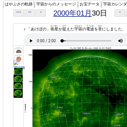
はやぶさの軌跡
宇宙からのメッセージ
お宝データ
宇宙カレンダ
2000年01月
30日
<<<
<<
<
>
えいせい
とら
うちゅう
でんぱ
おと
♪ 「あけぼの」
衛星
が
捉
えた
宇宙
の
電波
を
音
にしました。