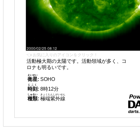
👈 お気に入りのアイコンをクリック！
活動極大期の太陽です。活動領域が多く、コ
ロナも明るいです。
えいせい
衛星
:
SOHO
じこく
時刻
:
8時12分
しゅるい
きょくたんしがいせん
種類
:
極端紫外線