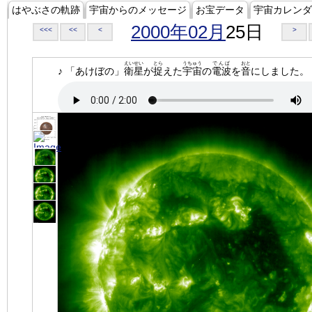
はやぶさの軌跡
宇宙からのメッセージ
お宝データ
宇宙カレンダ
2000年02月
25日
<<<
<<
<
>
えいせい
とら
うちゅう
でんぱ
おと
♪ 「あけぼの」
衛星
が
捉
えた
宇宙
の
電波
を
音
にしました。