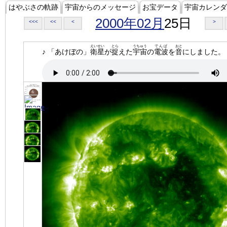
はやぶさの軌跡
宇宙からのメッセージ
お宝データ
宇宙カレンダ
2000年02月
25日
<<<
<<
<
>
えいせい
とら
うちゅう
でんぱ
おと
♪ 「あけぼの」
衛星
が
捉
えた
宇宙
の
電波
を
音
にしました。