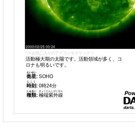
👈 お気に入りのアイコンをクリック！
活動極大期の太陽です。活動領域が多く、コ
ロナも明るいです。
えいせい
衛星
:
SOHO
じこく
時刻
:
0時24分
しゅるい
きょくたんしがいせん
種類
:
極端紫外線