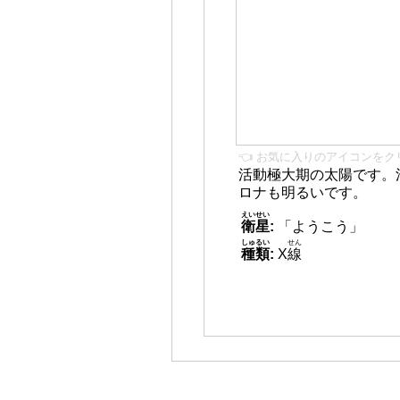
👈 お気に入りのアイコンをク
活動極大期の太陽です。
ロナも明るいです。
えいせい
衛星
:
「ようこう」
しゅるい
せん
種類
:
X
線