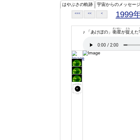
はやぶさの軌跡
宇宙からのメッセー
1999
<<<
<<
<
えいせい
とら
♪ 「あけぼの」
衛星
が
捉
えた