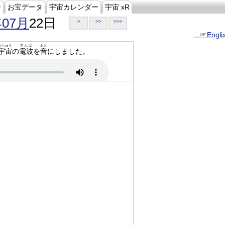
ジ
お宝データ
宇宙カレンダー
宇宙 xR
年07月
22日
>
>>
>>>
…☞Engli
うちゅう
でんぱ
おと
宇宙
の
電波
を
音
にしました。