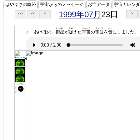
はやぶさの軌跡
宇宙からのメッセージ
お宝データ
宇宙カレンダ
1999年07月
23日
<<<
<<
<
>
えいせい
とら
うちゅう
でんぱ
おと
♪ 「あけぼの」
衛星
が
捉
えた
宇宙
の
電波
を
音
にしました。