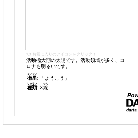
👈 お気に入りのアイコンをクリック！
活動極大期の太陽です。活動領域が多く、コ
ロナも明るいです。
えいせい
衛星
:
「ようこう」
しゅるい
せん
種類
:
X
線