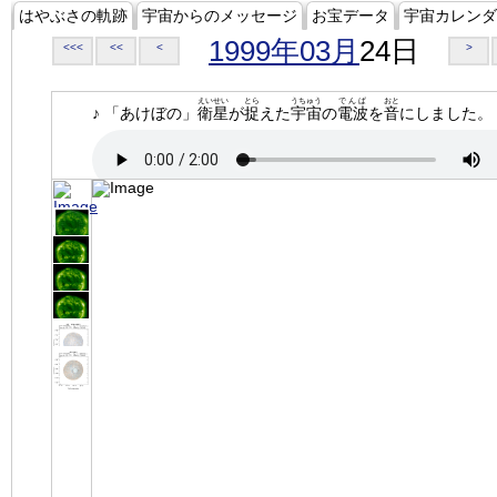
はやぶさの軌跡
宇宙からのメッセージ
お宝データ
宇宙カレンダ
1999年03月
24日
<<<
<<
<
>
えいせい
とら
うちゅう
でんぱ
おと
♪ 「あけぼの」
衛星
が
捉
えた
宇宙
の
電波
を
音
にしました。