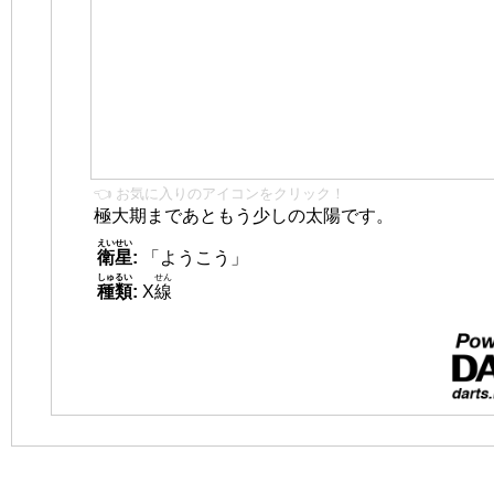
👈 お気に入りのアイコンをクリック！
極大期まであともう少しの太陽です。
えいせい
衛星
:
「ようこう」
しゅるい
せん
種類
:
X
線