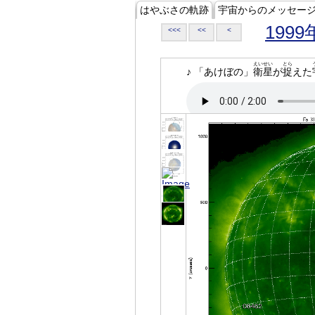
はやぶさの軌跡
宇宙からのメッセー
1999
<<<
<<
<
えいせい
とら
♪ 「あけぼの」
衛星
が
捉
えた