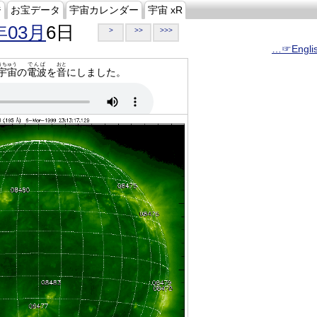
ジ
お宝データ
宇宙カレンダー
宇宙 xR
年03月
6日
>
>>
>>>
…☞Engli
うちゅう
でんぱ
おと
宇宙
の
電波
を
音
にしました。