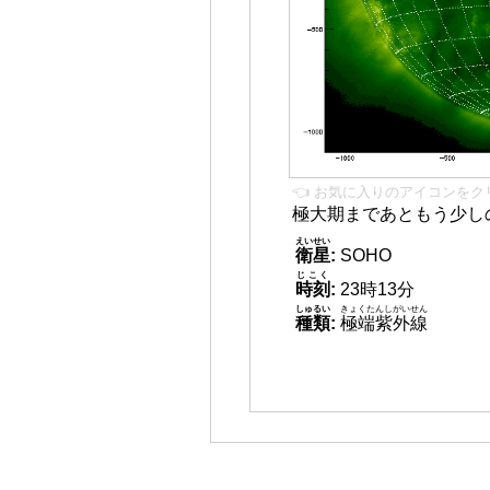
👈 お気に入りのアイコンをク
極大期まであともう少し
えいせい
衛星
:
SOHO
じこく
時刻
:
23時13分
しゅるい
きょくたんしがいせん
種類
:
極端紫外線