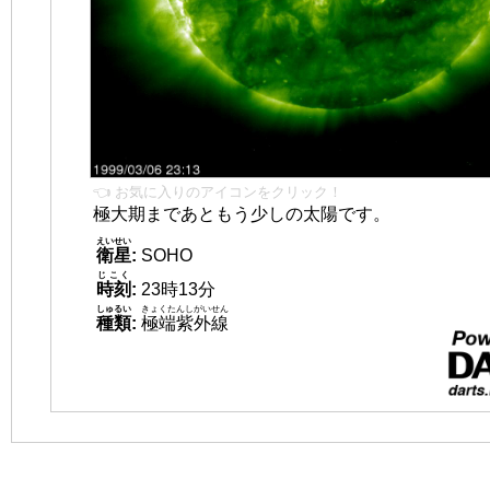
👈 お気に入りのアイコンをクリック！
極大期まであともう少しの太陽です。
えいせい
衛星
:
SOHO
じこく
時刻
:
23時13分
しゅるい
きょくたんしがいせん
種類
:
極端紫外線