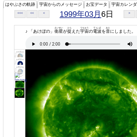
はやぶさの軌跡
宇宙からのメッセージ
お宝データ
宇宙カレンダ
1999年03月
6日
<<<
<<
<
>
えいせい
とら
うちゅう
でんぱ
おと
♪ 「あけぼの」
衛星
が
捉
えた
宇宙
の
電波
を
音
にしました。