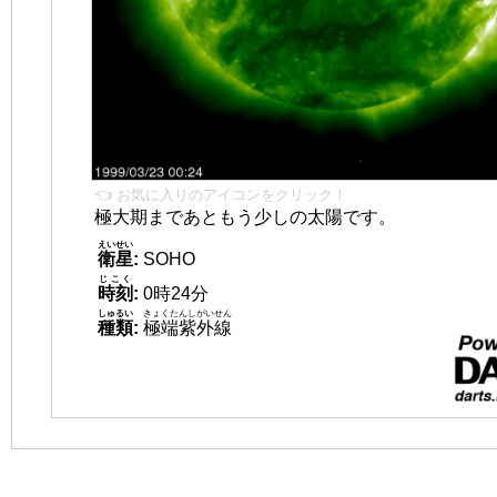
👈 お気に入りのアイコンをクリック！
極大期まであともう少しの太陽です。
えいせい
衛星
:
SOHO
じこく
時刻
:
0時24分
しゅるい
きょくたんしがいせん
種類
:
極端紫外線