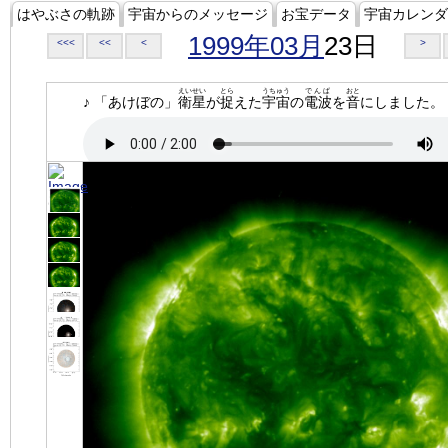
はやぶさの軌跡
宇宙からのメッセージ
お宝データ
宇宙カレンダ
1999年03月
23日
<<<
<<
<
>
えいせい
とら
うちゅう
でんぱ
おと
♪ 「あけぼの」
衛星
が
捉
えた
宇宙
の
電波
を
音
にしました。