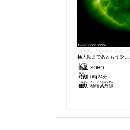
👈 お気に入りのアイコンをク
極大期まであともう少し
えいせい
衛星
:
SOHO
じこく
時刻
:
0時24分
しゅるい
きょくたんしがいせん
種類
:
極端紫外線