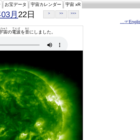
ジ
お宝データ
宇宙カレンダー
宇宙 xR
年03月
22日
>
>>
>>>
…☞Engli
うちゅう
でんぱ
おと
宇宙
の
電波
を
音
にしました。