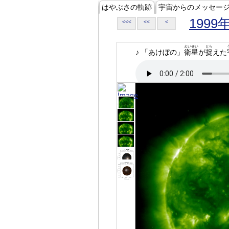
はやぶさの軌跡
宇宙からのメッセー
1999
<<<
<<
<
えいせい
とら
♪ 「あけぼの」
衛星
が
捉
えた