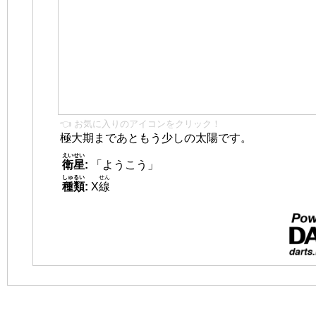
👈 お気に入りのアイコンをクリック！
極大期まであともう少しの太陽です。
えいせい
衛星
:
「ようこう」
しゅるい
せん
種類
:
X
線