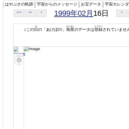
はやぶさの軌跡
宇宙からのメッセージ
お宝データ
宇宙カレンダ
1999年02月
16日
<<<
<<
<
>
ひ
えいせい
とうろく
♪この
日
の「あけぼの」
衛星
のデータは
登録
されていませ