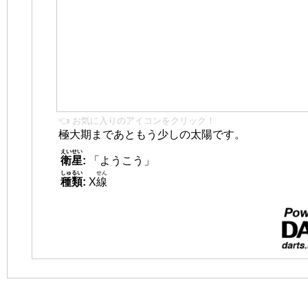
👈 お気に入りのアイコンをクリック！
極大期まであともう少しの太陽です。
えいせい
衛星
:
「ようこう」
しゅるい
せん
種類
:
X
線