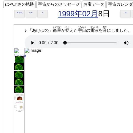
はやぶさの軌跡
宇宙からのメッセージ
お宝データ
宇宙カレンダ
1999年02月
8日
<<<
<<
<
>
えいせい
とら
うちゅう
でんぱ
おと
♪ 「あけぼの」
衛星
が
捉
えた
宇宙
の
電波
を
音
にしました。