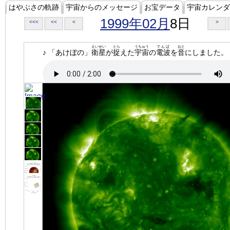
はやぶさの軌跡
宇宙からのメッセージ
お宝データ
宇宙カレンダ
1999年02月
8日
<<<
<<
<
>
えいせい
とら
うちゅう
でんぱ
おと
♪ 「あけぼの」
衛星
が
捉
えた
宇宙
の
電波
を
音
にしました。