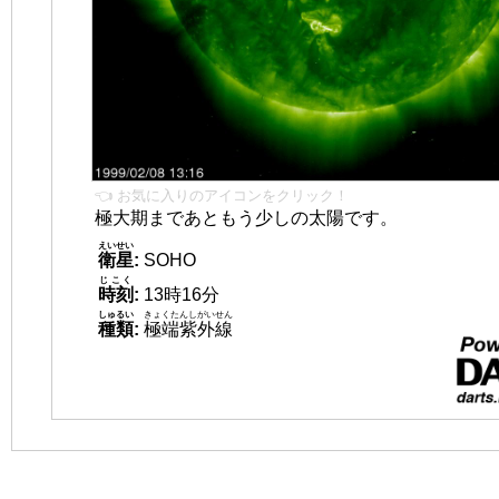
👈 お気に入りのアイコンをクリック！
極大期まであともう少しの太陽です。
えいせい
衛星
:
SOHO
じこく
時刻
:
13時16分
しゅるい
きょくたんしがいせん
種類
:
極端紫外線