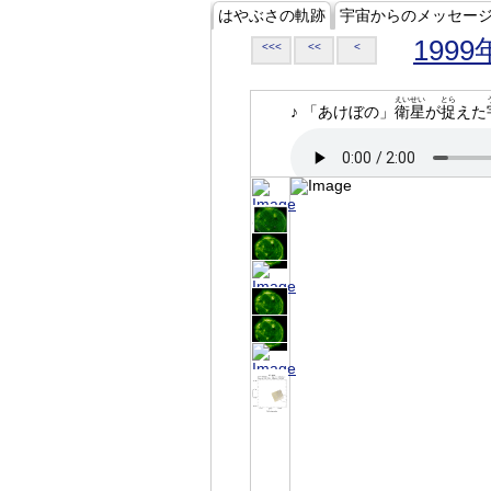
はやぶさの軌跡
宇宙からのメッセー
1999
<<<
<<
<
えいせい
とら
♪ 「あけぼの」
衛星
が
捉
えた