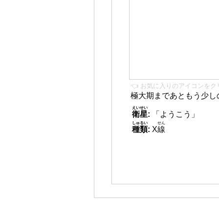
👈 お気に入りのアイコンをク
極大期まであともう少し
えいせい
衛星
:
「ようこう」
しゅるい
せん
種類
:
X
線