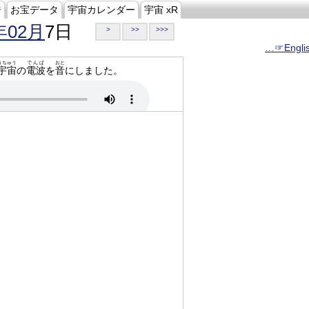
ジ
お宝データ
宇宙カレンダー
宇宙 xR
年02月
7日
>
>>
>>>
…☞Engli
うちゅう
でんぱ
おと
宇宙
の
電波
を
音
にしました。