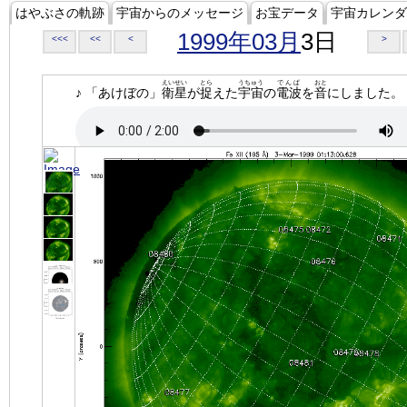
はやぶさの軌跡
宇宙からのメッセージ
お宝データ
宇宙カレンダ
1999年03月
3日
<<<
<<
<
>
えいせい
とら
うちゅう
でんぱ
おと
♪ 「あけぼの」
衛星
が
捉
えた
宇宙
の
電波
を
音
にしました。