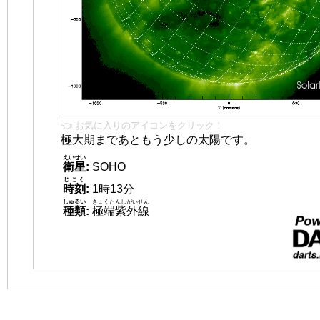
👈 お気に入りのアイコンをクリック！
極大期まであともう少しの太陽です。
えいせい
衛星
:
SOHO
じこく
時刻
:
1時13分
しゅるい
きょくたんしがいせん
種類
:
極端紫外線