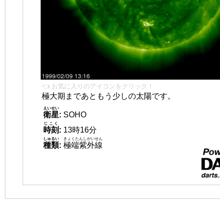
👈 お気に入りのアイコンをクリック！
極大期まであともう少しの太陽です。
えいせい
衛星
:
SOHO
じこく
時刻
:
13時16分
しゅるい
きょくたんしがいせん
種類
:
極端紫外線