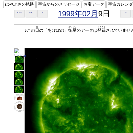
はやぶさの軌跡
宇宙からのメッセージ
お宝データ
宇宙カレンダ
1999年02月
9日
<<<
<<
<
>
ひ
えいせい
とうろく
♪この
日
の「あけぼの」
衛星
のデータは
登録
されていませ