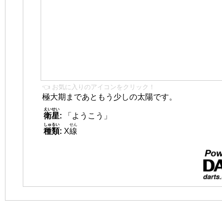
👈 お気に入りのアイコンをクリック！
極大期まであともう少しの太陽です。
えいせい
衛星
:
「ようこう」
しゅるい
せん
種類
:
X
線