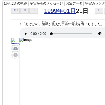
はやぶさの軌跡
宇宙からのメッセージ
お宝データ
宇宙カレンダ
1999年01月
21日
<<<
<<
<
>
えいせい
とら
うちゅう
でんぱ
おと
♪ 「あけぼの」
衛星
が
捉
えた
宇宙
の
電波
を
音
にしました。