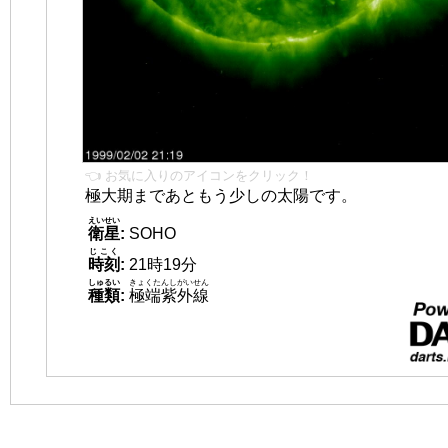
👈 お気に入りのアイコンをクリック！
極大期まであともう少しの太陽です。
えいせい
衛星
:
SOHO
じこく
時刻
:
21時19分
しゅるい
きょくたんしがいせん
種類
:
極端紫外線