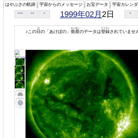
はやぶさの軌跡
宇宙からのメッセージ
お宝データ
宇宙カレンダ
1999年02月
2日
<<<
<<
<
>
ひ
えいせい
とうろく
♪この
日
の「あけぼの」
衛星
のデータは
登録
されていませ