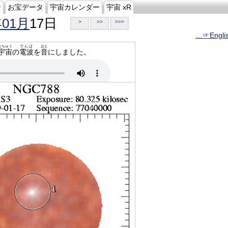
ジ
お宝データ
宇宙カレンダー
宇宙 xR
年01月
17日
>
>>
>>>
…☞Engli
うちゅう
でんぱ
おと
宇宙
の
電波
を
音
にしました。