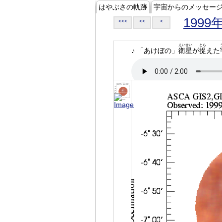
はやぶさの軌跡
宇宙からのメッセー
1999
<<<
<<
<
えいせい
とら
♪ 「あけぼの」
衛星
が
捉
えた