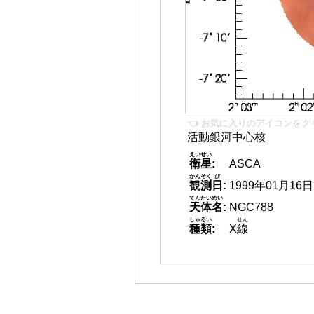
👈 お気に入りのアイコンをク
活動銀河中心核
えいせい
衛星
:
ASCA
かんそく
び
観測
日
:
1999年01月16日
てんたいめい
天体名
:
NGC788
しゅるい
せん
種類
:
X
線