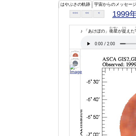
はやぶさの軌跡
宇宙からのメッセー
1999
<<<
<<
<
えいせい
とら
♪ 「あけぼの」
衛星
が
捉
えた