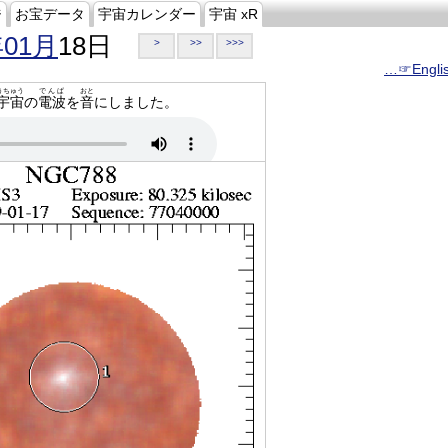
ジ
お宝データ
宇宙カレンダー
宇宙 xR
年01月
18日
>
>>
>>>
…☞Engli
うちゅう
でんぱ
おと
宇宙
の
電波
を
音
にしました。