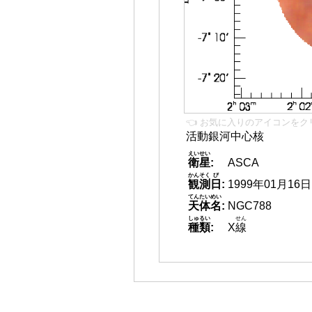
👈 お気に入りのアイコンをク
活動銀河中心核
えいせい
衛星
:
ASCA
かんそく
び
観測
日
:
1999年01月16日
てんたいめい
天体名
:
NGC788
しゅるい
せん
種類
:
X
線