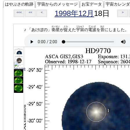
はやぶさの軌跡
宇宙からのメッセージ
お宝データ
宇宙カレンダ
1998年12月
18日
<<<
<<
<
>
えいせい
とら
うちゅう
でんぱ
おと
♪ 「あけぼの」
衛星
が
捉
えた
宇宙
の
電波
を
音
にしました。