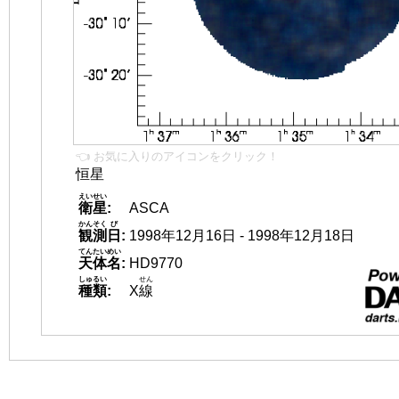
👈 お気に入りのアイコンをクリック！
恒星
えいせい
衛星
:
ASCA
かんそく
び
観測
日
:
1998年12月16日 - 1998年12月18日
てんたいめい
天体名
:
HD9770
しゅるい
せん
種類
:
X
線