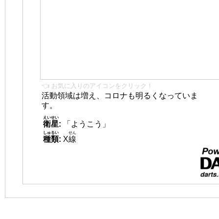
👈 お気に入りのアイコンをクリック！
活動領域は増え、コロナも明るくなっていま
す。
えいせい
衛星
:
「ようこう」
しゅるい
せん
種類
:
X
線