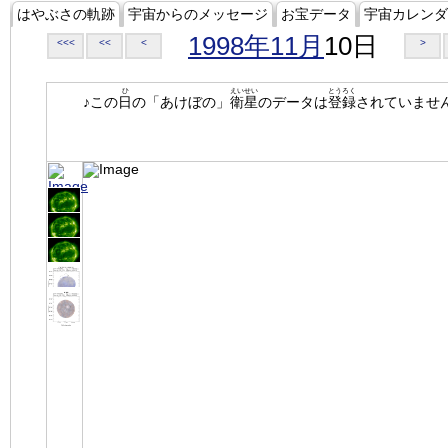
はやぶさの軌跡
宇宙からのメッセージ
お宝データ
宇宙カレンダ
1998年11月
10日
<<<
<<
<
>
ひ
えいせい
とうろく
♪この
日
の「あけぼの」
衛星
のデータは
登録
されていませ