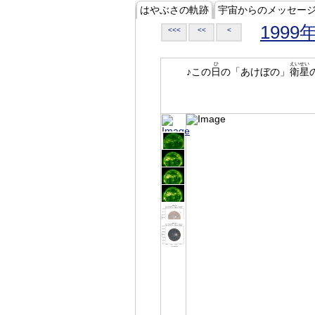
はやぶさの軌跡
宇宙からのメッセー
1999
<<<
<<
<
ひ
えいせい
♪この
日
の「あけぼの」
衛星