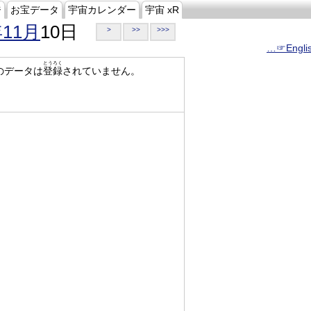
ジ
お宝データ
宇宙カレンダー
宇宙 xR
年11月
10日
>
>>
>>>
…☞Engli
とうろく
のデータは
登録
されていません。