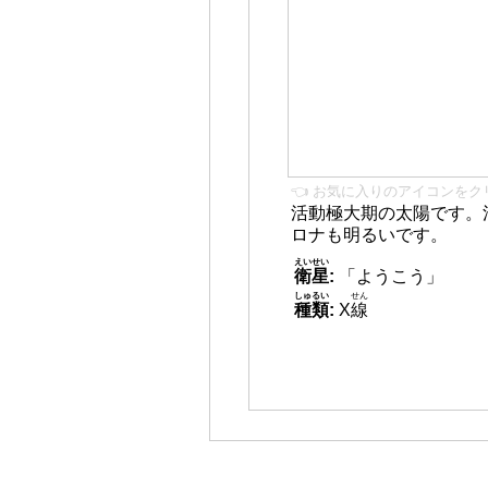
👈 お気に入りのアイコンをク
活動極大期の太陽です。
ロナも明るいです。
えいせい
衛星
:
「ようこう」
しゅるい
せん
種類
:
X
線