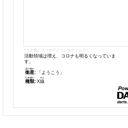
👈 お気に入りのアイコンをクリック！
活動領域は増え、コロナも明るくなっていま
す。
えいせい
衛星
:
「ようこう」
しゅるい
せん
種類
:
X
線