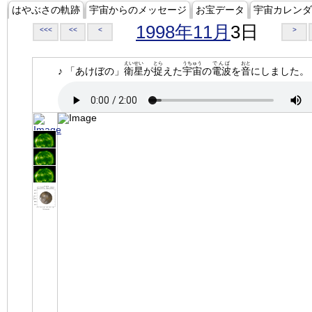
はやぶさの軌跡
宇宙からのメッセージ
お宝データ
宇宙カレンダ
1998年11月
3日
<<<
<<
<
>
えいせい
とら
うちゅう
でんぱ
おと
♪ 「あけぼの」
衛星
が
捉
えた
宇宙
の
電波
を
音
にしました。