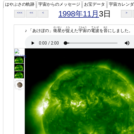
はやぶさの軌跡
宇宙からのメッセージ
お宝データ
宇宙カレンダ
1998年11月
3日
<<<
<<
<
>
えいせい
とら
うちゅう
でんぱ
おと
♪ 「あけぼの」
衛星
が
捉
えた
宇宙
の
電波
を
音
にしました。