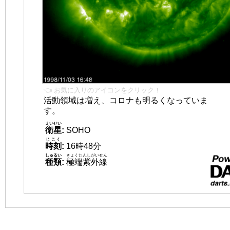
👈 お気に入りのアイコンをクリック！
活動領域は増え、コロナも明るくなっていま
す。
えいせい
衛星
:
SOHO
じこく
時刻
:
16時48分
しゅるい
きょくたんしがいせん
種類
:
極端紫外線