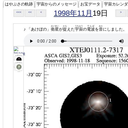
はやぶさの軌跡
宇宙からのメッセージ
お宝データ
宇宙カレンダ
1998年11月
19日
<<<
<<
<
>
えいせい
とら
うちゅう
でんぱ
おと
♪ 「あけぼの」
衛星
が
捉
えた
宇宙
の
電波
を
音
にしました。