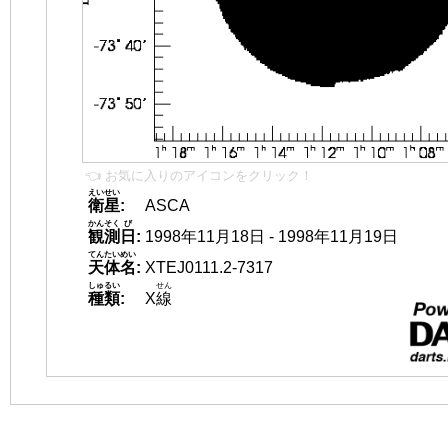
👈 お気に入りのアイコンをクリック！
えいせい
衛星
:
ASCA
かんそく
び
観測
日
:
1998年11月18日 - 1998年11月19日
てんたいめい
天体名
:
XTEJ0111.2-7317
しゅるい
せん
種類
:
X
線