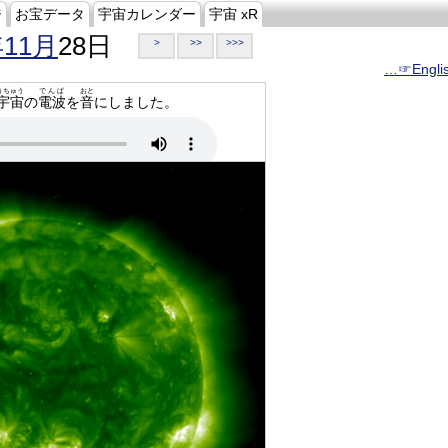
ジ
お宝データ
宇宙カレンダー
宇宙 xR
年11月
28日
>
>>
>>>
…☞Engli
うちゅう
でんぱ
おと
宇宙
の
電波
を
音
にしました。