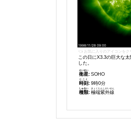
👈 お気に入りのアイコンをク
この日にX3.3の巨大な
した。
えいせい
衛星
:
SOHO
じこく
時刻
:
9時0分
しゅるい
きょくたんしがいせん
種類
:
極端紫外線