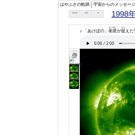
はやぶさの軌跡
宇宙からのメッセー
1998
<<<
<<
<
えいせい
とら
♪ 「あけぼの」
衛星
が
捉
えた